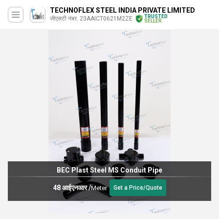
TECHNOFLEX STEEL INDIA PRIVATE LIMITED
TRUSTED
जीएसटी नंबर. 23AAICT0621M2ZE
SELLER
BEC Plast Steel MS Conduit Pipe
48 आईएनआर
/
Meter
Get a Price/Quote